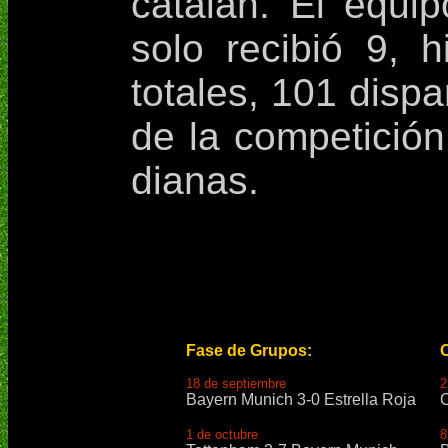
catalán. El equ
solo recibió 9, 
totales, 101 dispa
de la competició
dianas.
Fase de Grupos:
O
​18 de septiembre
2
Bayern Munich 3-0 Estrella Roja
C
1 de octubre
8