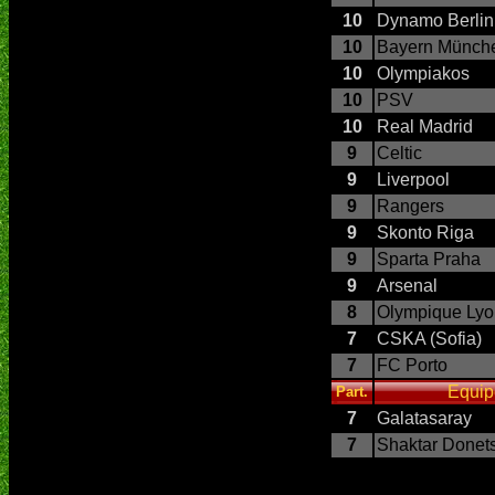
10
Dynamo Berlin
10
Bayern Münch
10
Olympiakos
10
PSV
10
Real Madrid
9
Celtic
9
Liverpool
9
Rangers
9
Skonto Riga
9
Sparta Praha
9
Arsenal
8
Olympique Lyo
7
CSKA (Sofia)
7
FC Porto
Equip
Part.
7
Galatasaray
7
Shaktar Donet