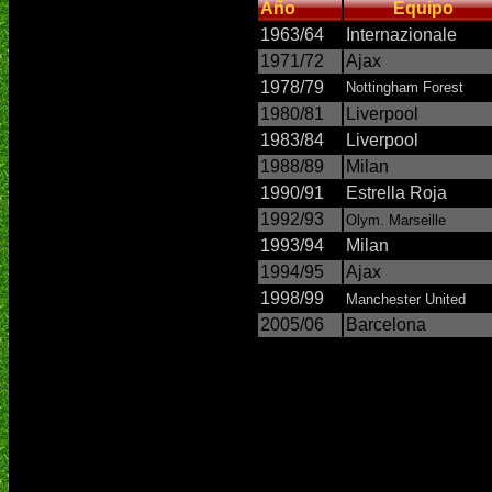
Año
Equipo
1963/64
Internazionale
1971/72
Ajax
1978/79
Nottingham Forest
1980/81
Liverpool
1983/84
Liverpool
1988/89
Milan
1990/91
Estrella Roja
1992/93
Olym. Marseille
1993/94
Milan
1994/95
Ajax
1998/99
Manchester United
2005/06
Barcelona