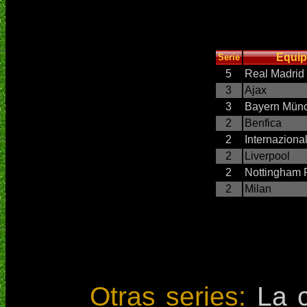
Equi
Serie
5
Real Madrid
3
Ajax
3
Bayern Mün
2
Benfica
2
Internaziona
2
Liverpool
2
Nottingham 
2
Milan
Otras series:
La c