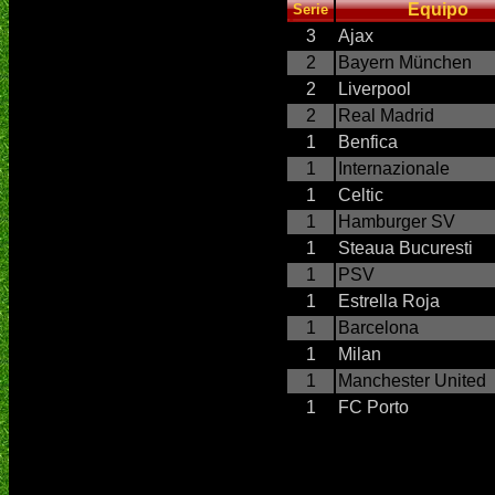
Equipo
Serie
3
Ajax
2
Bayern München
2
Liverpool
2
Real Madrid
1
Benfica
1
Internazionale
1
Celtic
1
Hamburger SV
1
Steaua Bucuresti
1
PSV
1
Estrella Roja
1
Barcelona
1
Milan
1
Manchester United
1
FC Porto